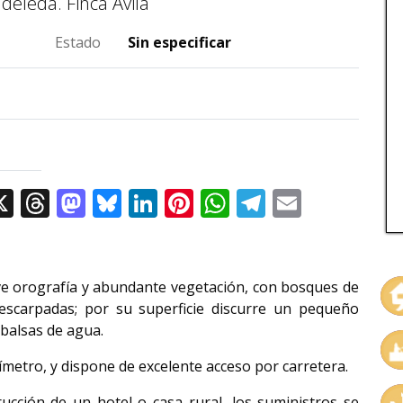
ndeleda.
Finca
Ávila
Estado
Sin especificar
cebook
X
Threads
Mastodon
Bluesky
LinkedIn
Pinterest
WhatsApp
Telegram
Email
ve orografía y abundante vegetación, con bosques de
escarpadas; por su superficie discurre un pequeño
balsas de agua.
ímetro, y dispone de excelente acceso por carretera.
ucción de un hotel o casa rural, los suministros se