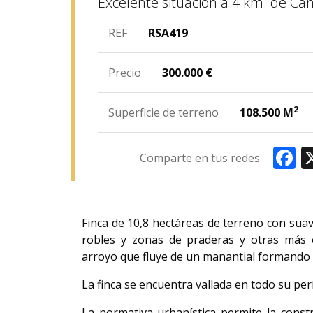
Excelente situación a 4 km. de Ca
REF
RSA419
Precio
300.000
€
2
Superficie de terreno
108.500 M
Fa
Comparte en tus redes
Finca de 10,8 hectáreas de terreno con sua
robles y zonas de praderas y otras más 
arroyo que fluye de un manantial formando 
La finca se encuentra vallada en todo su per
La normativa urbanística permite la constr