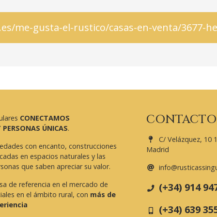
.es/me-gusta-el-rustico/casas-en-venta/3677-h
CONTACTO
ulares
CONECTAMOS
Y PERSONAS ÚNICAS
.
C/ Velázquez, 10 1
edades con encanto, construcciones
Madrid
icadas en espacios naturales y las
sonas que saben apreciar su valor.
info@rusticassing
a de referencia en el mercado de
(+34) 914 94
ales en el ámbito rural, con
más de
eriencia
(+34) 639 35