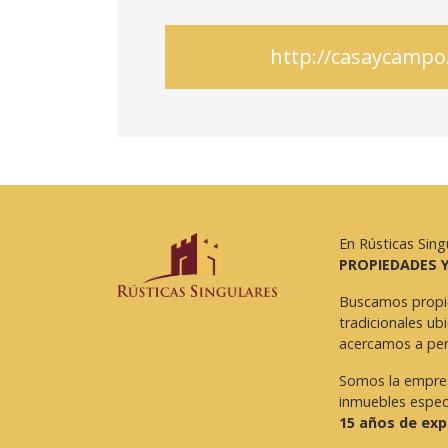
http://casaycampo
En Rústicas Sing
PROPIEDADES 
Buscamos propi
tradicionales ub
acercamos a per
Somos la empres
inmuebles especi
15 años de exp