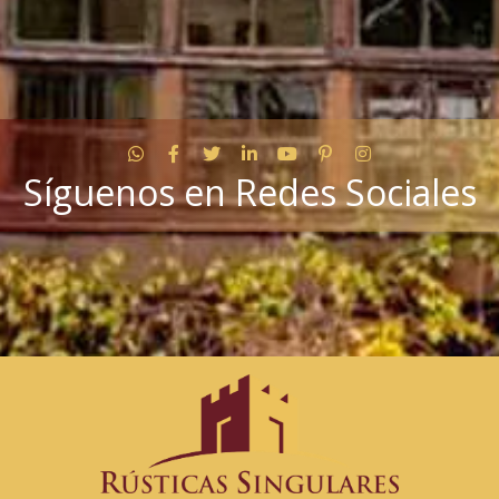
WhatsApp
Facebook
Twitter
LinkedIn
YouTube
Pinterest
Instagram
Síguenos en Redes Sociales