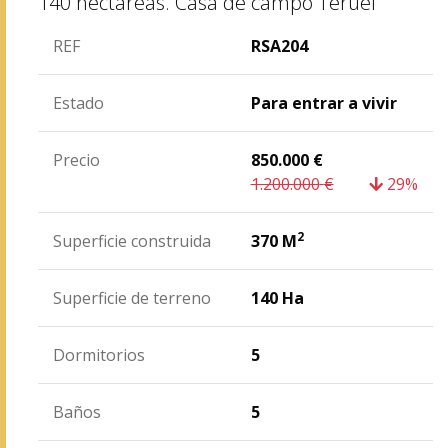
140 hectáreas.
Casa de campo
Teruel
REF
RSA204
Estado
Para entrar a vivir
Precio
850.000
€
1.200.000
€
29%
2
Superficie construida
370 M
Superficie de terreno
140 Ha
Dormitorios
5
Baños
5