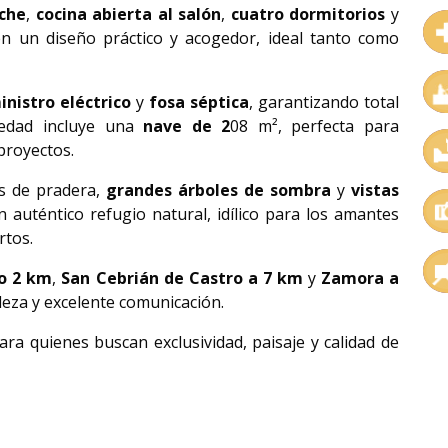
che
,
cocina abierta al salón
,
cuatro dormitorios
y
en un diseño práctico y acogedor, ideal tanto como
inistro eléctrico
y
fosa séptica
, garantizando total
edad incluye una
nave de 2
08 m², perfecta para
proyectos.
s de pradera,
grandes árboles de sombra
y
vistas
 auténtico refugio natural, idílico para los amantes
rtos.
lo 2 km
,
San Cebrián de Castro a 7 km
y
Zamora a
leza y excelente comunicación.
para quienes buscan exclusividad, paisaje y calidad de