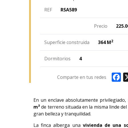
REF
RSA589
Precio
225.0
2
Superficie construida
364 M
Dormitorios
4
Fa
Comparte en tus redes
En un enclave absolutamente privilegiado
m²
de terreno situada en la misma linde de
gran belleza y tranquilidad.
La finca alberga una
vivienda de una so