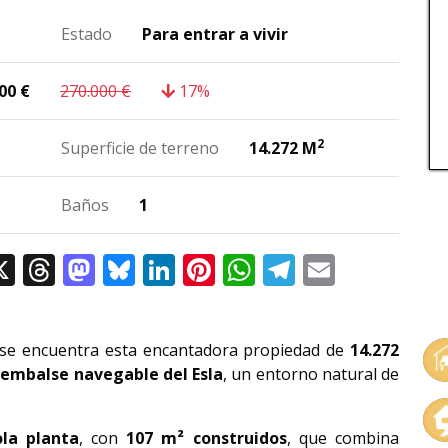
Estado
Para entrar a vivir
00
€
270.000
€
17%
2
Superficie de terreno
14.272 M
Baños
1
cebook
X
Threads
Mastodon
Bluesky
LinkedIn
Pinterest
WhatsApp
Telegram
Email
, se encuentra esta encantadora propiedad de
14.272
l
embalse navegable del Esla
, un entorno natural de
la planta
, con
107 m² construidos
, que combina