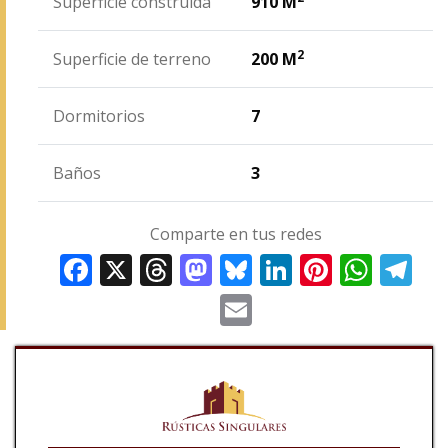
Superficie construida
910 M
2
Superficie de terreno
200 M
Dormitorios
7
Baños
3
Comparte en tus redes
Facebook
X
Threads
Mastodon
Bluesky
LinkedIn
Pinterest
WhatsAp
Tele
Email