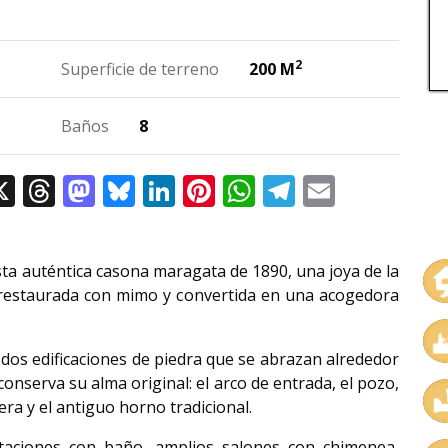
2
Superficie de terreno
200 M
Baños
8
cebook
X
Threads
Mastodon
Bluesky
LinkedIn
Pinterest
WhatsApp
Telegram
Email
sta auténtica casona maragata de 1890, una joya de la
, restaurada con mimo y convertida en una acogedora
 dos edificaciones de piedra que se abrazan alrededor
onserva su alma original: el arco de entrada, el pozo,
era y el antiguo horno tradicional.
itaciones con baño, amplios salones con chimenea,