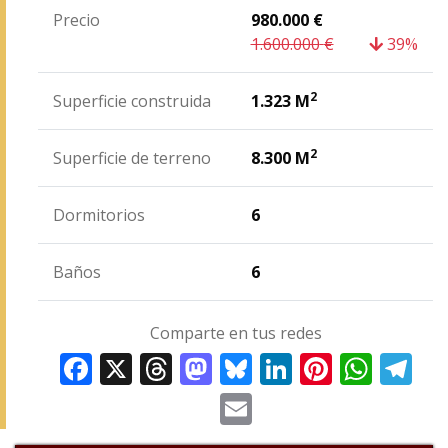
Precio
980.000
€
1.600.000
€
39%
2
Superficie construida
1.323 M
2
Superficie de terreno
8.300 M
Dormitorios
6
Baños
6
Comparte en tus redes
Facebook
X
Threads
Mastodon
Bluesky
LinkedIn
Pinterest
WhatsAp
Tele
Email